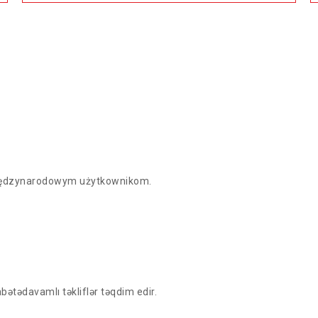
EILLEURS PRIX !
 międzynarodowym użytkownikom.
ətədavamlı təkliflər təqdim edir.