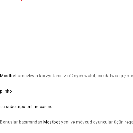
DEMANDEZ VOS PRODUITS AUX M
Mostbet
umożliwia korzystanie z różnych walut, co ułatwia grę
plinko
τα καλυτερα online casino
Bonuslar baxımından
Mostbet
yeni və mövcud oyunçular üçün rəqab