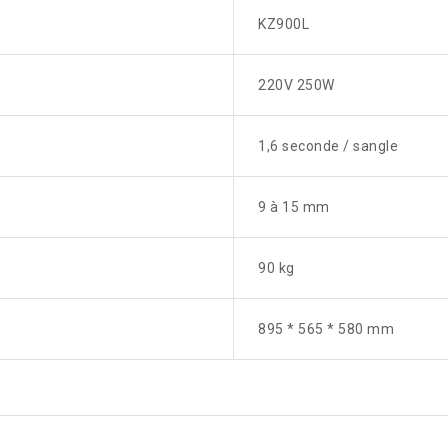
KZ900L
220V 250W
1,6 seconde / sangle
9 à 15 mm
90 kg
895 * 565 * 580 mm