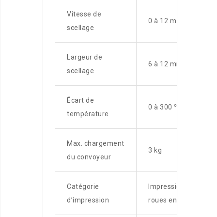
Vitesse de
0 à 12 m / min
scellage
Largeur de
6 à 12 mm
scellage
Écart de
0 à 300 ℃
température
Max. chargement
3 kg
du convoyeur
Catégorie
Impression de
d’impression
roues en acier