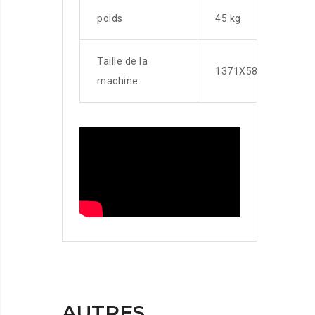
poids
45 kg
Taille de la
1371X580X1228mm
machine
AUTRES