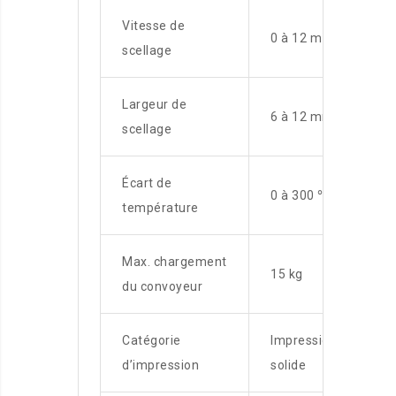
Vitesse de
0 à 12 m / min
scellage
Largeur de
6 à 12 mm
scellage
Écart de
0 à 300 ℃
température
Max. chargement
15 kg
du convoyeur
Catégorie
Impression à l’encre
d’impression
solide